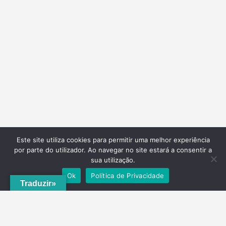
Este site utiliza cookies para permitir uma melhor experiência
por parte do utilizador. Ao navegar no site estará a consentir a
sua utilização.
Ok
Política de Privacidade
Traduzir»
A
ADRVT
deu um novo impulso para o crescimento e expansão local,