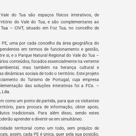
Vale do Tua são espaços físicos interativos, de
ritório do Vale do Tua, e são complementares ao
o Tua – CIVT
, situado em Foz Tua, no concelho de
– PE, uma por cada concelho da área geográfica do
ependentes em termos de funcionamento e gestão,
re si, e o Parque Natural Regional do Vale do Tua –
ios conteúdos, focados essencialmente na vertente
 ambiental, mas também na herança cultural e
s dinâmicas sociais de todo o território. Este projeto
nciamento do Turismo de Portugal, cuja empresa
lementação das soluções interativas foi a
FCo. –
, Lda.
am como um ponto de partida, para que os visitantes
ritório, para procura de informação, obter apoio,
odutos tradicionais. Para além disso, sendo estes
oderão aprender e divertir-se em simultâneo.
idade territorial como um todo, sem prejuízo de
cais, assim, cada PE é única, quer pela sua posição,