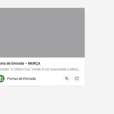
orta de Entrada – MURÇA
Porta de En
Sentido: O Olfato Cor: Verde A cor associada a Murça é o verde. O verde liga-se naturalmente à natureza e…
259 510 120
Parque Urbano
278 099 8
Portas de Entrada
Portas