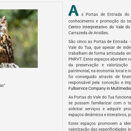
A
s Portas de Entrada do 
conhecimento e promoção do ter
Centro Interpretativo do Vale d
Carrazeda de Ansiães.
São cinco as Portas de Entrada 
Vale do Tua, que apesar de ind
trabalham de forma articulada ent
PNRVT. Estes espaços abordam vár
da preservação e valorização
patrimonial, na economia local e na
foi conseguido através de fina
responsável pela conceção e imp
ras
“
Fullservice Company in Multimedia
As Portas do Vale do Tua funcion
se possam familiarizar com o ter
solicitar serviços e adquirir pr
espaços dinâmicos e interativos, p
Estes espaços promovem a ident
valorização das especificidades lo