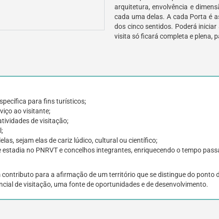
arquitetura, envolvência e dimen
cada uma delas. A cada Porta é a
dos cinco sentidos. Poderá iniciar
visita só ficará completa e plena,
ecífica para fins turísticos;
iço ao visitante;
tividades de visitação;
;
s, sejam elas de cariz lúdico, cultural ou científico;
 estadia no PNRVT e concelhos integrantes, enriquecendo o tempo passa
ntributo para a afirmação de um território que se distingue do ponto de 
encial de visitação, uma fonte de oportunidades e de desenvolvimento.