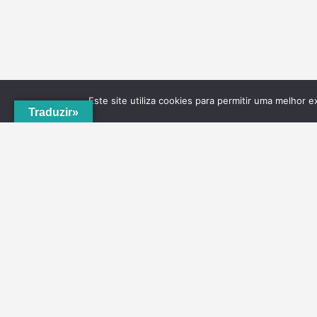
Este site utiliza cookies para permitir uma melhor e
Traduzir»
A
ADRVT
deu um novo impulso para o crescimento e
expansão local, com a criação do
PNRVT
. Com 5
concelhos de culturas e tradições identitárias, e uma
grande diversidade de escolha, por parte de quem o vis
ao nível da gastronomia, vinhos e artesanato, geologia
hidrogeologia, microrreservas, e flora e agrossistemas