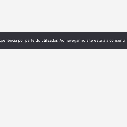
xperiência por parte do utilizador. Ao navegar no site estará a consentir 
Galeria
ita,
 e
.