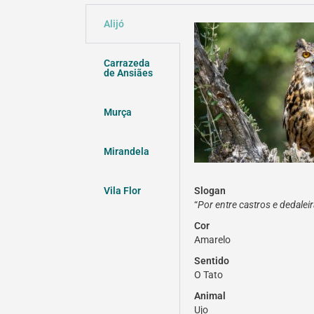
Alijó
Carrazeda
de Ansiães
Murça
Mirandela
Vila Flor
Slogan
“
Por entre castros e dedalei
Cor
Amarelo
Sentido
O Tato
Animal
Ujo