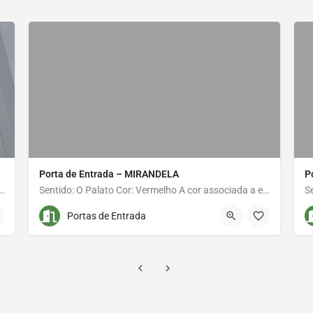
Porta de Entrada – MIRANDELA
P
 a Alijó o amarelo: cor do sol e da energia que banham toda a…
Sentido: O Palato Cor: Vermelho A cor associada a este município é o vermelho. Através desta cor…
936 667 655
Travessa da Ponte Romana Nº 87
Portas de Entrada