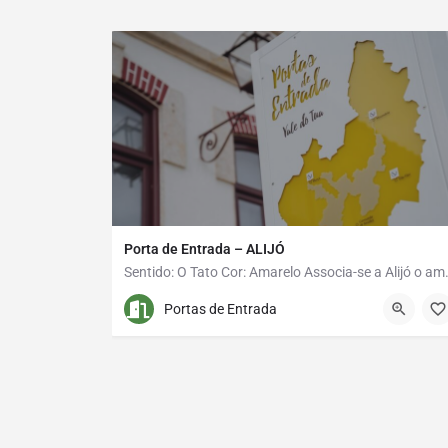
Porta de Entrada – ALIJÓ
Sentido: A Visão Cor: Azul Azul como o do céu em Vila Flor não se encontra em todo o lado... Vila Flor…
Sentido: O Tato Cor: Amarelo Associa-se
259 950 095
Avenida Teixeira Lopes 27
Portas de Entrada