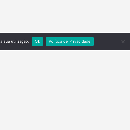
a sua utilização.
Ok
Política de Privacidade
Contactos
Telefone
(+351) 278 201 430
Email
parquenatural@valetua.pt
geral@valetua.pt