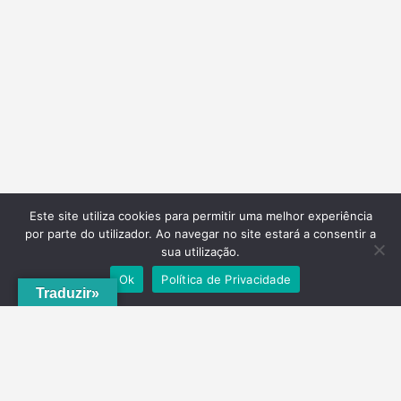
Este site utiliza cookies para permitir uma melhor experiência
por parte do utilizador. Ao navegar no site estará a consentir a
sua utilização.
Ok
Política de Privacidade
Traduzir»
A
ADRVT
deu um novo impulso para o crescimento e expansão local,
com a criação do
PNRVT
. Com 5 concelhos de culturas e tradições
identitárias, e uma grande diversidade de escolha, por parte de quem