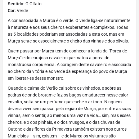
Sentido:
O Olfato
Cor:
Verde
A cor associada a Murça é o verde. O verde liga-se naturalmente
à natureza e aos seus cheiros exuberantes e complexos. Todas
as 5 localidades poderiam ser associadas a esta cor, mas em
Murça sente-se especialmente o cheiro das vinhas e dos olivais.
Quem passar por Murça tem de conhecer a lenda da "Porca de
Murça" e do corajoso cavaleiro que matou a porca de
monstruosa corpulência. A coragem deste cavaleiro é associada
ao cheiro da vitória e ao verde da esperança do povo de Murça
em libertar-se desse monstro.
Quando a calma do Verão cai sobre os vinhedos, e sobre as
pedras de onde brotam e faz os bagos amadurecer nesse calor
envolto, solta-se um perfume que enche o ar todo. Ninguém
deveria viver sem passar pela região de Murça, por entre as suas
vinhas, sem o sentir, ao menos uma vez na vida… sim, mas esses
cheiros, e o dos pinhais, e o dos musgos, e o das chuvas de
Outono e das flores da Primavera também existem nos outros
Municípios – sim, existem – e de Murça os visitantes são