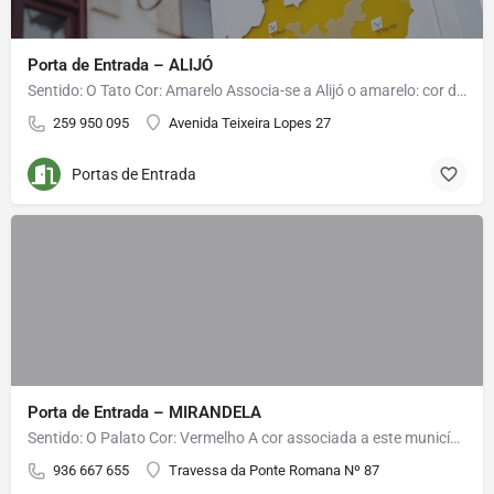
Porta de Entrada – ALIJÓ
Sentido: O Tato Cor: Amarelo Associa-se a Alijó o amarelo: cor do sol e da energia que banham toda a…
259 950 095
Avenida Teixeira Lopes 27
Portas de Entrada
Porta de Entrada – MIRANDELA
Sentido: O Palato Cor: Vermelho A cor associada a este município é o vermelho. Através desta cor…
936 667 655
Travessa da Ponte Romana Nº 87