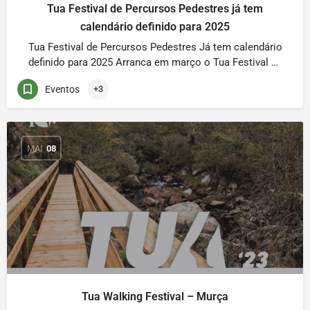
Tua Festival de Percursos Pedestres já tem
calendário definido para 2025
Tua Festival de Percursos Pedestres Já tem calendário
definido para 2025 Arranca em março o Tua Festival de
Percursos Pedestres, um evento promovido pelo
Eventos
+3
Parque Natural Regional do Vale do Tua (PNRVT), que
se desenvolve em cinco fins de semana distintos em
cada um dos concelhos que integram o Vale do Tua. O
Tua Festival […]
MAI
08
Tua Walking Festival – Murça