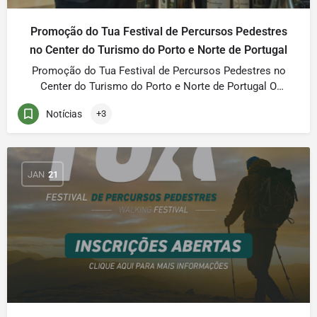
Promoção do Tua Festival de Percursos Pedestres
no Center do Turismo do Porto e Norte de Portugal
Promoção do Tua Festival de Percursos Pedestres no
Center do Turismo do Porto e Norte de Portugal O
Welcome Center do Turismo do Porto e Norte de
Notícias
+3
Portugal do Aeroporto Francisco Sá Carneiro,
no Porto, foi no passado dia 28 palco de uma ação de
promoção organizada pelo Parque Natural Regional do
Vale do Tua (PNRVT) […]
JAN
21