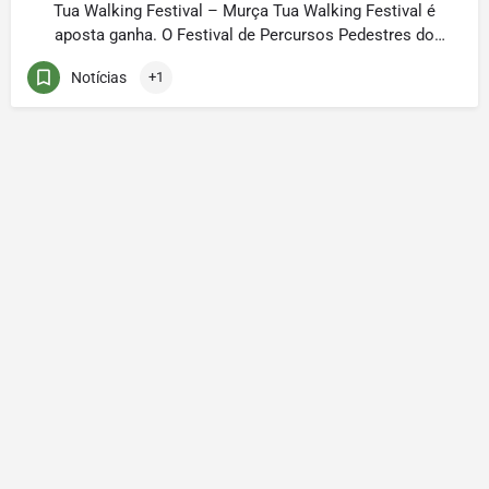
Tua Walking Festival – Murça Tua Walking Festival é
aposta ganha. O Festival de Percursos Pedestres do
Parque Natural Regional do Vale do Tua está a
Notícias
+1
conseguir atrair participantes de todo o país,
esgotando as inscrições em cada iniciativa. Murça foi
o mais recente palco do Tua Walking Festival, o
festival de percursos pedestres, promovido […]