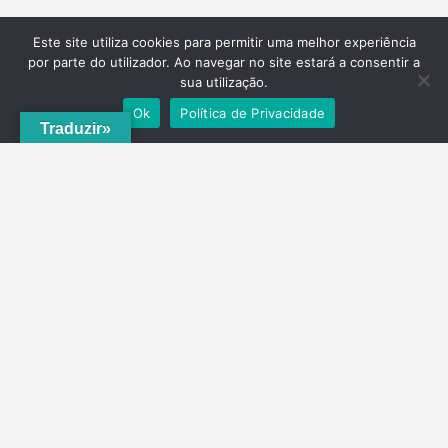
Este site utiliza cookies para permitir uma melhor experiência
por parte do utilizador. Ao navegar no site estará a consentir a
sua utilização.
Ok
Política de Privacidade
Traduzir»
A
ADRVT
deu um novo impulso para o crescimento e expansão local,
com a criação do
PNRVT
. Com 5 concelhos de culturas e tradições
identitárias, e uma grande diversidade de escolha, por parte de quem
o visita, ao nível da gastronomia, vinhos e artesanato, geologia e
hidrogeologia, microrreservas, e flora e agrossistemas.
Contactos