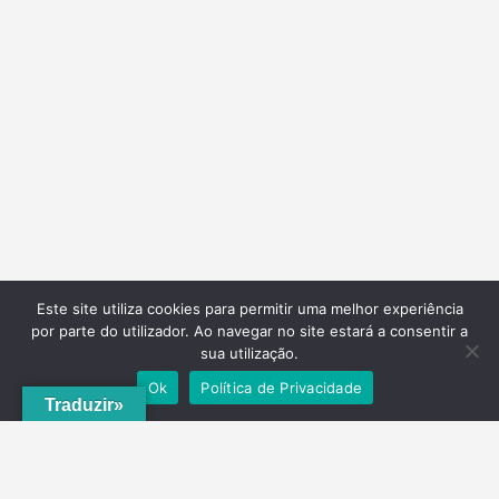
Este site utiliza cookies para permitir uma melhor experiência
por parte do utilizador. Ao navegar no site estará a consentir a
sua utilização.
Ok
Política de Privacidade
Traduzir»
A
ADRVT
deu um novo impulso para o crescimento e expansão local,