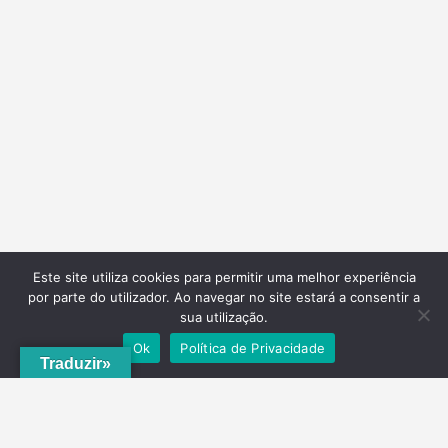
Este site utiliza cookies para permitir uma melhor experiência
por parte do utilizador. Ao navegar no site estará a consentir a
sua utilização.
Ok
Política de Privacidade
Traduzir»
A
ADRVT
deu um novo impulso para o crescimento e expansão local,