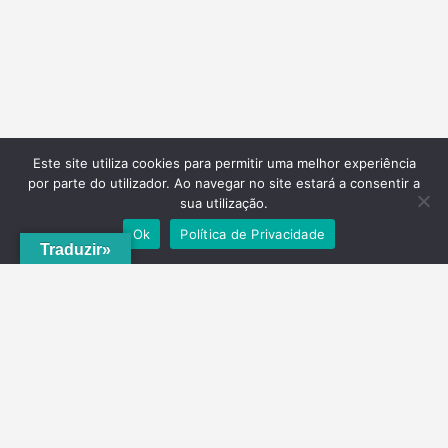
Este site utiliza cookies para permitir uma melhor experiência
por parte do utilizador. Ao navegar no site estará a consentir a
sua utilização.
Ok
Política de Privacidade
Traduzir»
A
ADRVT
deu um novo impulso para o crescimento e expansão local,
com a criação do
PNRVT
. Com 5 concelhos de culturas e tradições
identitárias, e uma grande diversidade de escolha, por parte de quem
o visita, ao nível da gastronomia, vinhos e artesanato, geologia e
hidrogeologia, microrreservas, e flora e agrossistemas.