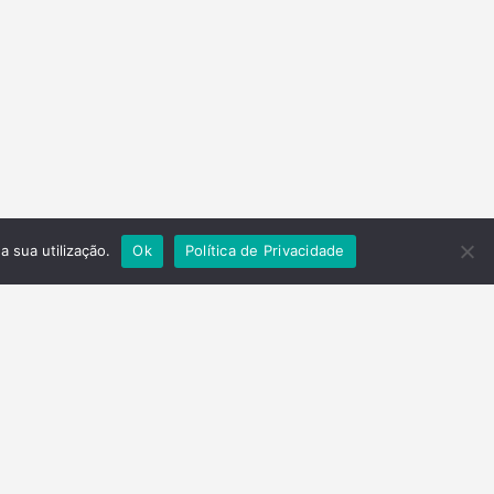
a sua utilização.
Ok
Política de Privacidade
Contactos
Telefone
(+351) 278 201 430
Email