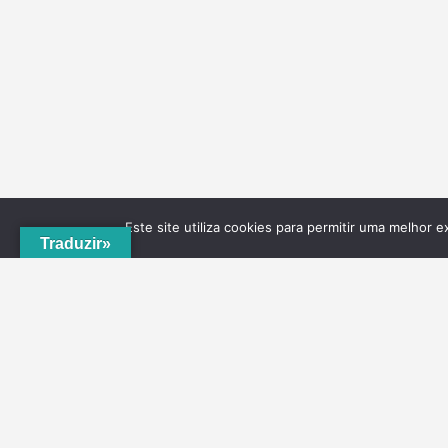
Este site utiliza cookies para permitir uma melhor e
Traduzir»
A
ADRVT
deu um novo impulso para o crescimento e
expansão local, com a criação do
PNRVT
. Com 5
concelhos de culturas e tradições identitárias, e uma
grande diversidade de escolha, por parte de quem o vis
ao nível da gastronomia, vinhos e artesanato, geologia