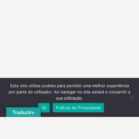
Este site utiliza cookies para permitir uma melhor experiência
por parte do utilizador. Ao navegar no site estará a consentir a
sua utilização.
Ok
Política de Privacidade
Traduzir»
A
ADRVT
deu um novo impulso para o crescimento e expansão local,