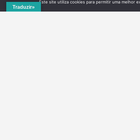
Este site utiliza cookies para permitir uma melhor e
Traduzir»
A
ADRVT
deu um novo impulso para o crescimento e
expansão local, com a criação do
PNRVT
. Com 5
concelhos de culturas e tradições identitárias, e uma
grande diversidade de escolha, por parte de quem o vis
ao nível da gastronomia, vinhos e artesanato, geologia
hidrogeologia, microrreservas, e flora e agrossistemas