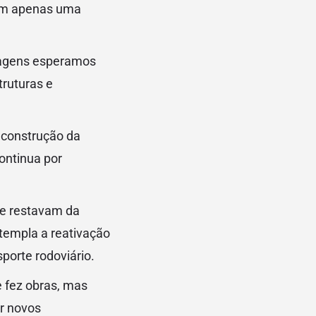
itam apenas uma
uagens esperamos
ruturas e
a construção da
ontinua por
e restavam da
ntempla a reativação
sporte rodoviário.
e fez obras, mas
ir novos