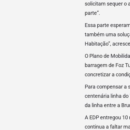
solicitam sequer o 
parte”.
Essa parte esperam
também uma solução
Habitação”, acresc
O Plano de Mobilida
barragem de Foz Tua
concretizar a cond
Para compensar a 
centenária linha do
da linha entre a Br
A EDP entregou 10 m
continua a faltar m