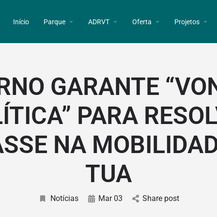
Início
Parque
ADRVT
Oferta
Projetos
RNO GARANTE “VO
ÍTICA” PARA RESO
ASSE NA MOBILIDAD
TUA
Notícias
Mar 03
Share post