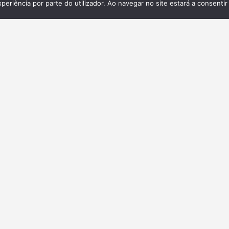
xperiência por parte do utilizador. Ao navegar no site estará a consentir 
Galeria
ita,
 e
.