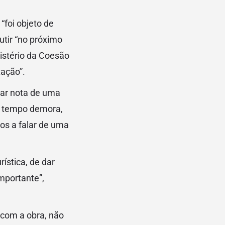
“foi objeto de
utir “no próximo
istério da Coesão
tação”.
ar nota de uma
to tempo demora,
os a falar de uma
ística, de dar
importante”,
 com a obra, não