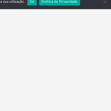
a sua utilização.
Ok
Política de Privacidade
Contactos
Telefone
(+351) 278 201 430
Email
parquenatural@valetua.pt
geral@valetua.pt
Morada
Ed. GAT Rua Fundação Calouste Gulbenkian
5370-340 Mirandela