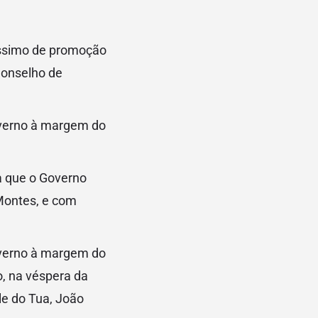
tíssimo de promoção
 Conselho de
Governo à margem do
ra que o Governo
Montes, e com
Governo à margem do
, na véspera da
le do Tua, João