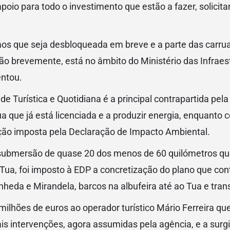
apoio para todo o investimento que estão a fazer, solic
os que seja desbloqueada em breve e a parte das carr
 brevemente, está no âmbito do Ministério das Infraest
entou.
de Turística e Quotidiana é a principal contrapartida pel
 que já está licenciada e a produzir energia, enquanto c
ição imposta pela Declaração de Impacto Ambiental.
submersão de quase 20 dos menos de 60 quilómetros qu
 Tua, foi imposto à EDP a concretização do plano que co
unheda e Mirandela, barcos na albufeira até ao Tua e tran
ilhões de euros ao operador turístico Mário Ferreira qu
ais intervenções, agora assumidas pela agência, e a surg