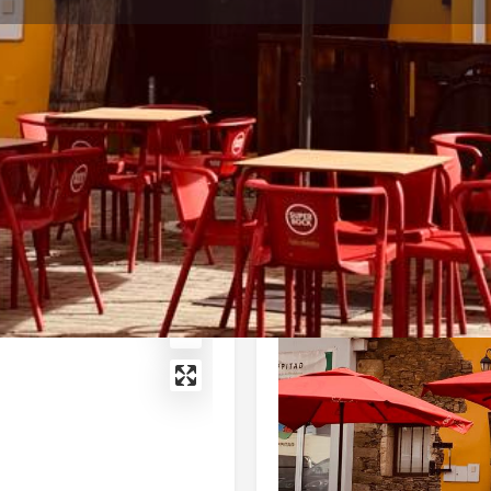
Perfil
Avaliações
0
Ligar
Enviar email
Partilhar
Deixa
Galeria