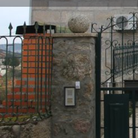
Di
Descrição
Estabelecimento com oito camas, inserido na categor
localizado na zona histórica de Carrazeda de Ansiães
Categoria
Alojamento
Pousada