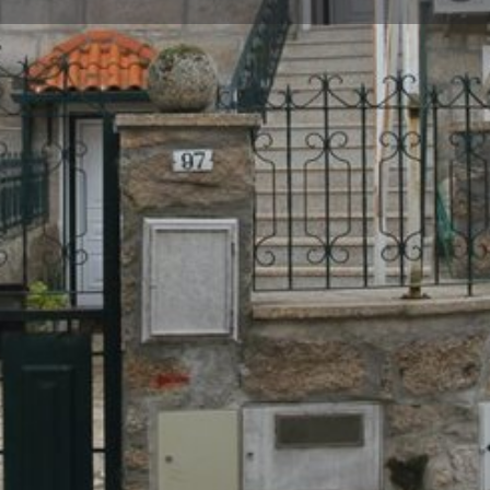
Perfil
Avaliações
0
reções
Ligar Já!
Partilhar
Deixar uma Aval
Galeria
ia de Alojamento Local,
.