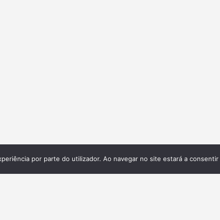
xperiência por parte do utilizador. Ao navegar no site estará a consentir 
Galeria