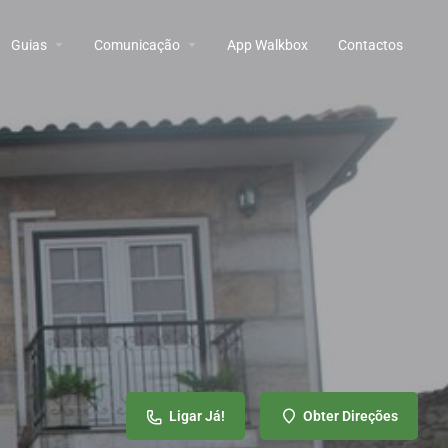
Guias
Comunicação
App Walkbox
Contactos
Ligar Já!
Obter Direções