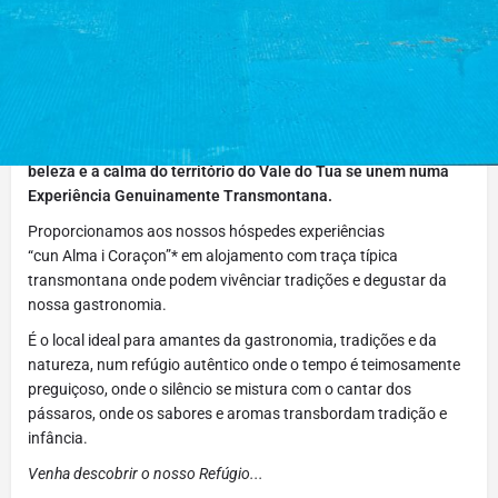
Desconto de 10% no valor da tarifa de uma noite e 15% em
duas ou mais noites, a conceder aos participantes do Tua
Festival dos Percursos Pedestres´25. Estas condições são
aplicadas mediante o envio do comprovativo da inscrição no
TFPP´25.
A Casa de Campo dos Távoras, 32736/AL,
Um lugar onde a
beleza e a calma do território do Vale do Tua se unem numa
Experiência Genuinamente Transmontana.
Proporcionamos aos nossos hóspedes experiências
“cun Alma i Coraçon”* em alojamento com traça típica
transmontana onde podem vivênciar tradições e degustar da
nossa gastronomia.
É o local ideal para amantes da gastronomia, tradições e da
natureza, num refúgio autêntico onde o tempo é teimosamente
preguiçoso, onde o silêncio se mistura com o cantar dos
pássaros, onde os sabores e aromas transbordam tradição e
infância.
Venha descobrir o nosso Refúgio...