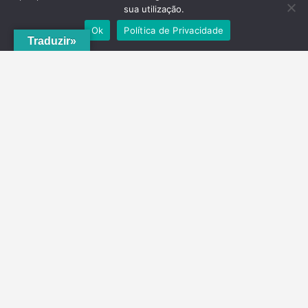
sua utilização.
Ok
Política de Privacidade
Traduzir»
A
ADRVT
deu um novo impulso para o crescimento e expansão local,
com a criação do
PNRVT
. Com 5 concelhos de culturas e tradições
identitárias, e uma grande diversidade de escolha, por parte de quem
o visita, ao nível da gastronomia, vinhos e artesanato, geologia e
hidrogeologia, microrreservas, e flora e agrossistemas.
Contactos
Telefone
(+351) 278 201 430