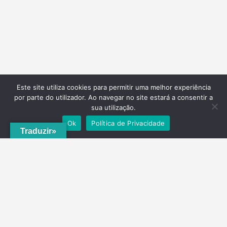
Este site utiliza cookies para permitir uma melhor experiência
por parte do utilizador. Ao navegar no site estará a consentir a
sua utilização.
Ok
Política de Privacidade
Traduzir»
A
ADRVT
deu um novo impulso para o crescimento e expansão local,
com a criação do
PNRVT
. Com 5 concelhos de culturas e tradições
identitárias, e uma grande diversidade de escolha, por parte de quem
o visita, ao nível da gastronomia, vinhos e artesanato, geologia e
hidrogeologia, microrreservas, e flora e agrossistemas.