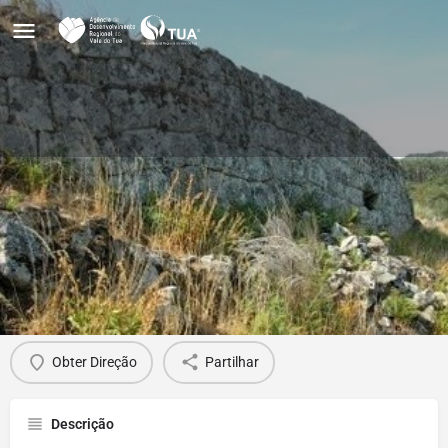
Castro do Pópulo
Obter direções
Perfil
Avaliações
0
Obter Direção
Partilhar
Descrição