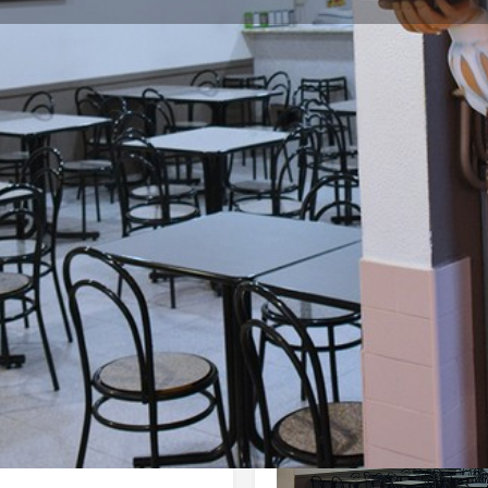
Perfil
Avaliações
0
Direções
Ligar
Partilhar
Deixa uma Avalia
Galeria