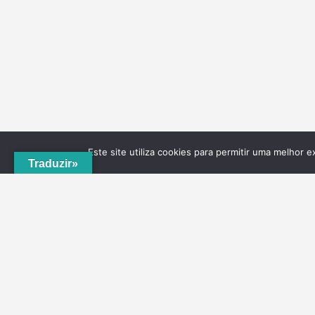
Este site utiliza cookies para permitir uma melhor e
Traduzir»
A
ADRVT
deu um novo impulso para o crescimento e
expansão local, com a criação do
PNRVT
. Com 5
concelhos de culturas e tradições identitárias, e uma
grande diversidade de escolha, por parte de quem o vis
ao nível da gastronomia, vinhos e artesanato, geologia