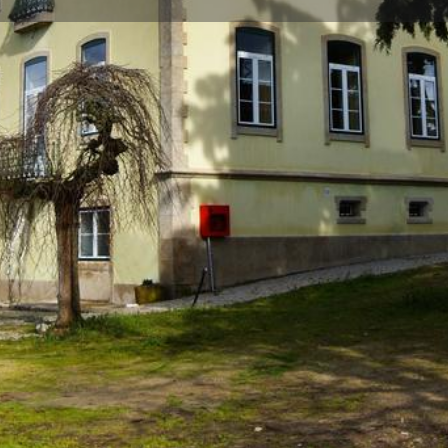
Perfil
Avaliações
0
r Já!
Enviar email
Website
Partilhar
Galeria
Senhorial deu origem à mais
rural Villa Julia conta com
ca original e requintada,
dades.
ue apresenta, e um ambiente
la de estar ideal para momentos
privada, característica ímpar do