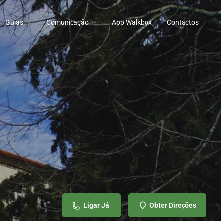
Guias
Comunicação
App Walkbox
Contactos
Ligar Já!
Obter Direções