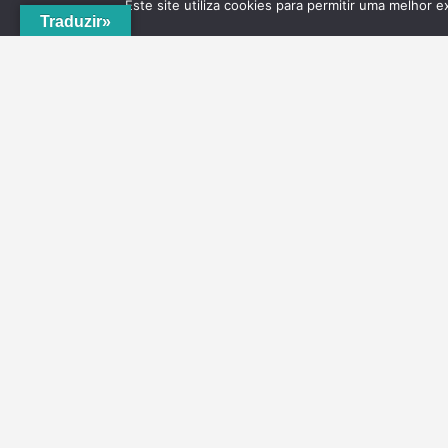
Este site utiliza cookies para permitir uma melhor e
Traduzir»
A
ADRVT
deu um novo impulso para o crescimento e
expansão local, com a criação do
PNRVT
. Com 5
concelhos de culturas e tradições identitárias, e uma
grande diversidade de escolha, por parte de quem o vis
ao nível da gastronomia, vinhos e artesanato, geologia
hidrogeologia, microrreservas, e flora e agrossistemas