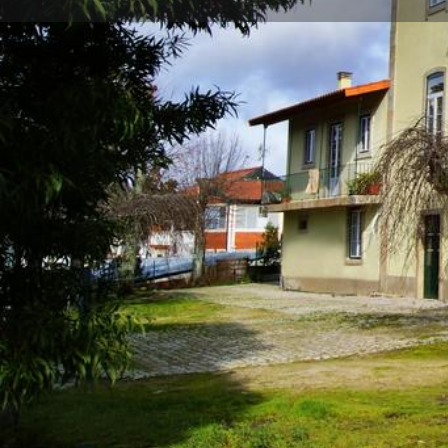
Direções
Liga
Descrição
Com mais de cem anos de história, esta antiga Casa 
recente unidade hoteleira da região
Localizada apenas 3 km do centro de Vila Flor, o hotel 
vinte e um quartos, todos eles com uma decoração úni
oferecendo-lhe garantidamente o melhor das comodi
O seu encanto está presente no ambiente senhorial q
familiar que vai encontrar nos nossos serviços.
O hotel conta ainda com restaurante próprio, uma sa
de repouso e lazer, uma sala de reuniões, uma capela 