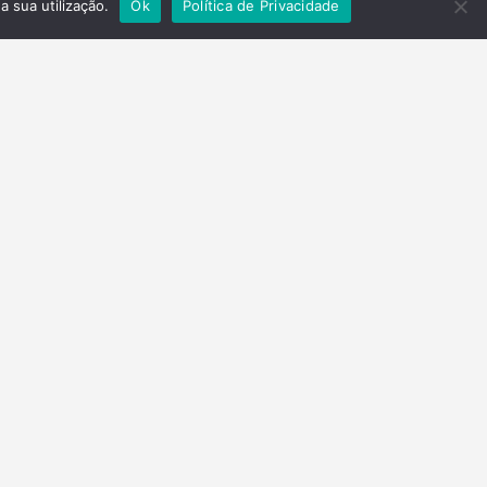
a sua utilização.
Ok
Política de Privacidade
Contactos
Telefone
(+351) 278 201 430
Email
parquenatural@valetua.pt
geral@valetua.pt
Morada
Ed. GAT Rua Fundação Calouste Gulbenkian
5370-340 Mirandela