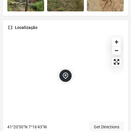
Localização
41°20'50"N 7°16'43"W
Get Directions