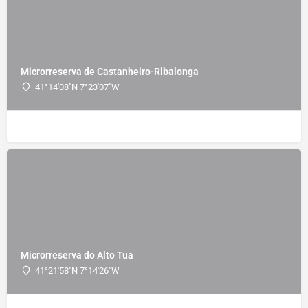
Microrreserva de Castanheiro-Ribalonga
41°14'08"N 7°23'07"W
Microrreserva do Alto Tua
41°21'58"N 7°14'26"W