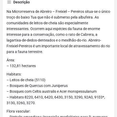
Descrição
Na Microrreserva de Abreiro – Freixiel – Pereiros situa-se o único
troço do baixo Tua que não é submerso pela albufeira. As
comunidades de leitos-de-cheia são especialmente
interessantes. Ocorrem aqui espécies da fauna de enorme
interesse para a conservação, como o rato de Cabrera, a
lagartixa-de-dedos-denteados e o mexilhão-do-rio. Abreiro-
Freixiel-Pereiros é um importante local de atravessamento do rio
para a fauna terrestre.
Área:
– 132,81 hectares
Habitats:
– Leitos de cheia (5110)
– Bosques de Quercus com Juniperus
– Bosques com Celtis australis e Acer monspessulanum
– Habitats 8220, 6410, 6420, 6430, 3150, 3290, 92A0, 91E0*,
3130, 3260, 3270.
Flora vascular:
– Digitalis amandiana (transição morfológica para D. purpurea