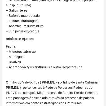
subsp. purpurea)
– Galium teres
– Bufonia macropetala
– Festuca duriotagana
– Anarrhinum duriminium
– Juniperus oxycedrus
Briófitos e líquenes
Fauna:
– Microtus cabrerae
– Morcegos
– Bivalves
– Acanthodactylus erythrurus e outra Herpetofauna
O
Trilho do Vale do Tua ( PR4MDL )
e o
Trilho de Santa Catarina (
PR5MDL )
, pertencentes à Rede de Percursos Pedestres do
PNRVT, passam pela Microrreserva de Abreiro-Freixiel-Pereiros.
Esta passagem é assinalada através da presença de painéis
informativos em pontos estratégicos dos Percursos.