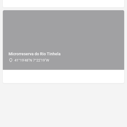
Microrreserva do Rio Tinhela
41°19'48"N 7°22'19"W