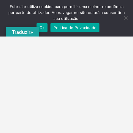
Este site utiliza cookies para permitir uma melhor experiência
por parte do utilizador. Ao navegar no site estará a consentir a
sua utilização.
Ok
Política de Privacidade
Traduzir»
A
ADRVT
deu um novo impulso para o crescimento e expansão local,
com a criação do
PNRVT
. Com 5 concelhos de culturas e tradições
identitárias, e uma grande diversidade de escolha, por parte de quem
o visita, ao nível da gastronomia, vinhos e artesanato, geologia e
hidrogeologia, microrreservas, e flora e agrossistemas.
Contactos
Telefone