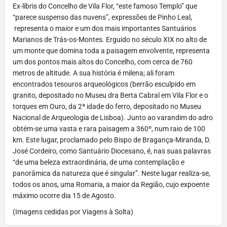
Ex-líbris do Concelho de Vila Flor, “este famoso Templo” que
“parece suspenso das nuvens”, expressões de Pinho Leal,
representa o maior e um dos mais importantes Santuários
Marianos de Trás-os-Montes. Erguido no século XIX no alto de
um monte que domina toda a paisagem envolvente, representa
um dos pontos mais altos do Concelho, com cerca de 760
metros de altitude. A sua história é milena; ali foram
encontrados tesouros arqueológicos (berrão esculpido em
granito, depositado no Museu dra Berta Cabral em Vila Flor e o
torques em Ouro, da 2ª idade do ferro, depositado no Museu
Nacional de Arqueologia de Lisboa). Junto ao varandim do adro
obtém-se uma vasta e rara paisagem a 360º, num raio de 100
km. Este lugar, proclamado pelo Bispo de Bragança-Miranda, D.
José Cordeiro, como Santuário Diocesano, é, nas suas palavras
“de uma beleza extraordinária, de uma contemplação e
panorâmica da natureza que é singular”. Neste lugar realiza-se,
todos os anos, uma Romaria, a maior da Região, cujo expoente
máximo ocorre dia 15 de Agosto.
(Imagens cedidas por Viagens à Solta)