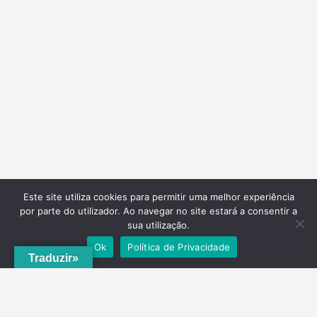
Este site utiliza cookies para permitir uma melhor experiência
por parte do utilizador. Ao navegar no site estará a consentir a
sua utilização.
Ok
Política de Privacidade
Traduzir»
A
ADRVT
deu um novo impulso para o crescimento e expansão local,