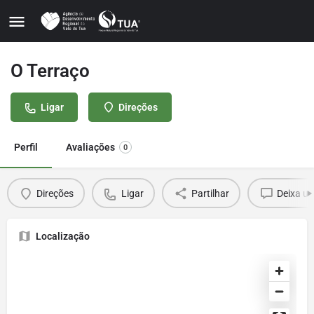
O Terraço
Ligar
Direções
Perfil
Avaliações
0
Direções
Ligar
Partilhar
Deixa u
Localização