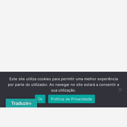
Este site utiliza cookies para permitir uma melhor experiência
por parte do utilizador. Ao navegar no site estará a consentir a
sua utilização.
Ok
Política de Privacidade
Traduzir»
A
ADRVT
deu um novo impulso para o crescimento e expansão local,