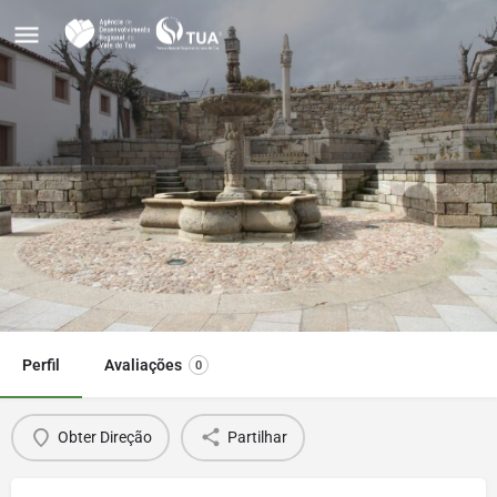
Pelourinho de Carrazeda de
Ansiães
Obter direções
Perfil
Avaliações
0
Obter Direção
Partilhar