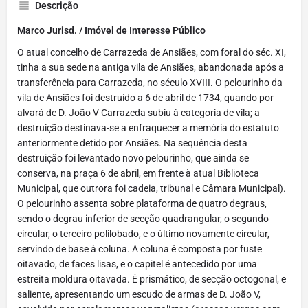
Descrição
Marco Jurisd. / Imóvel de Interesse Público
O atual concelho de Carrazeda de Ansiães, com foral do séc. XI,
tinha a sua sede na antiga vila de Ansiães, abandonada após a
transferência para Carrazeda, no século XVIII. O pelourinho da
vila de Ansiães foi destruído a 6 de abril de 1734, quando por
alvará de D. João V Carrazeda subiu à categoria de vila; a
destruição destinava-se a enfraquecer a memória do estatuto
anteriormente detido por Ansiães. Na sequência desta
destruição foi levantado novo pelourinho, que ainda se
conserva, na praça 6 de abril, em frente à atual Biblioteca
Municipal, que outrora foi cadeia, tribunal e Câmara Municipal).
O pelourinho assenta sobre plataforma de quatro degraus,
sendo o degrau inferior de secção quadrangular, o segundo
circular, o terceiro polilobado, e o último novamente circular,
servindo de base à coluna. A coluna é composta por fuste
oitavado, de faces lisas, e o capitel é antecedido por uma
estreita moldura oitavada. É prismático, de secção octogonal, e
saliente, apresentando um escudo de armas de D. João V,