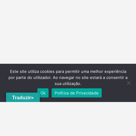
Este site utiliza cookies para permitir uma melhor experiência
por parte do utilizador. Ao navegar no site estará a consentir a
sua utilização.
Ok
Política de Privacidade
Traduzir»
A
ADRVT
deu um novo impulso para o crescimento e expansão local,
com a criação do
PNRVT
. Com 5 concelhos de culturas e tradições
identitárias, e uma grande diversidade de escolha, por parte de quem