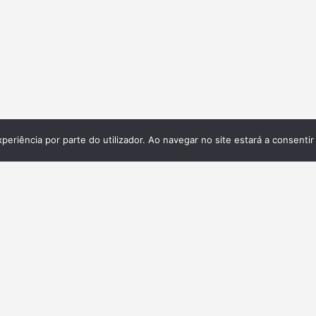
xperiência por parte do utilizador. Ao navegar no site estará a consentir 
Galeria
ita,
 e
.