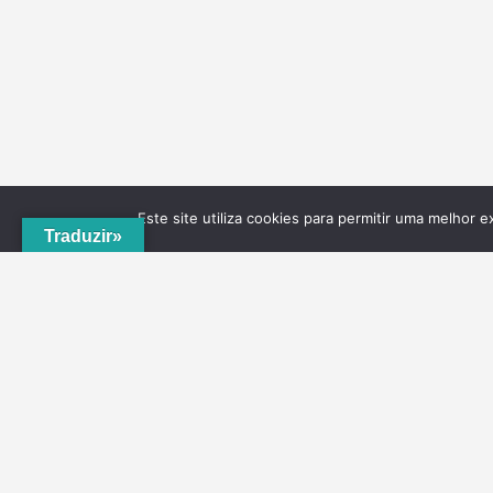
Este site utiliza cookies para permitir uma melhor e
Traduzir»
A
ADRVT
deu um novo impulso para o crescimento e
expansão local, com a criação do
PNRVT
. Com 5
concelhos de culturas e tradições identitárias, e uma
grande diversidade de escolha, por parte de quem o vis
ao nível da gastronomia, vinhos e artesanato, geologia
hidrogeologia, microrreservas, e flora e agrossistemas