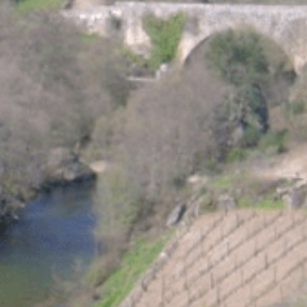
Categoria
Património
Concelho
Murça
Get Directions