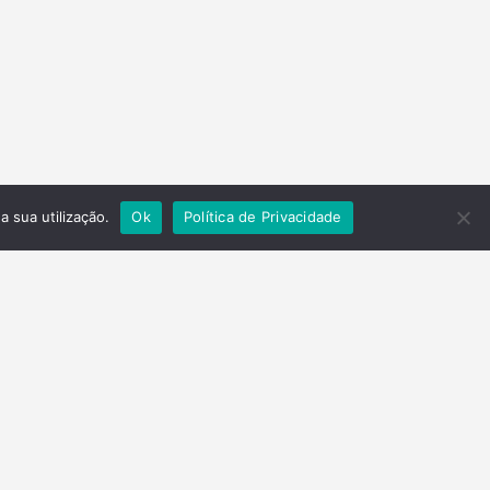
a sua utilização.
Ok
Política de Privacidade
Contactos
Telefone
(+351) 278 201 430
Email
parquenatural@valetua.pt