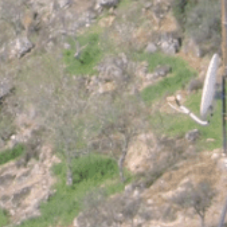
Pelourinho de Linhares
Marco Jurisd. / Imóvel de Interesse Público Arquitetura político-administrativa e judicial, seiscentista.…
Carrazeda de Ansiães
Património