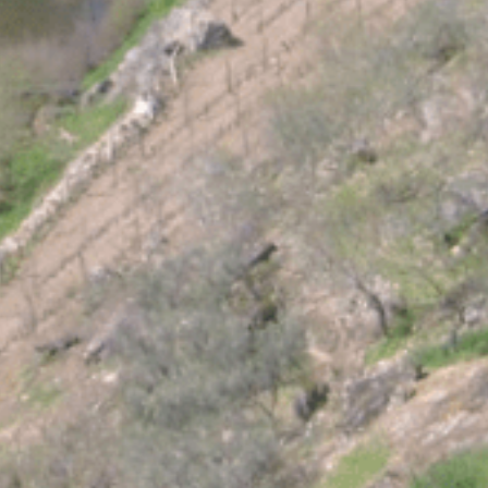
You May Also Be Interested In
Ruínas da igreja de Ansiães
aio desde o…
Arquitetura Religiosa/ Monumento Nacional São Salvador de Ansiães é uma das mais interessantes igrejas…
Carrazeda de Ansiães
Património