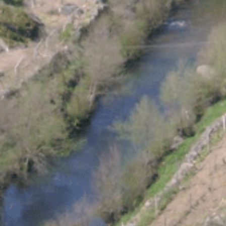
Solar de Sampaio
Arq. Civil / Imóvel de Interesse Público O Couto de Linhares foi pertença da família Samp
Carrazeda de Ansiães
Património