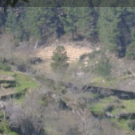
Descrição
Arquitetura Civil/ Imóvel de Interesse Público
Ponte medieval, de arco de perfil horizontal com um ú
Antes da construção da Ponte Nova sobre o rio Tinhel
Fontes Pereira de Melo, a Ponte Velha ou Ponte Roma
passagem naquele rio pela estrada Vila Real - Braga
de calçada com lajes de granito nos acessos que desc
do Pópulo.
Fonte: DGPC