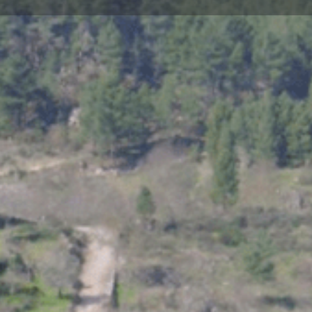
Perfil
Avaliações
0
Obter Direção
Partilhar
Not Available
nico arco de volta redonda.
Galeria
a em 1872 pelo ministério de
na era o único ponto de
nça. Conserva um extenso troço
em a encosta a partir do Alto