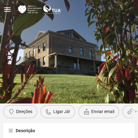
Quinta do Palame - AT
Ligar Já!
Obter Direções
Perfil
Avaliações
0
Direções
Ligar Já!
Enviar email
W
Descrição