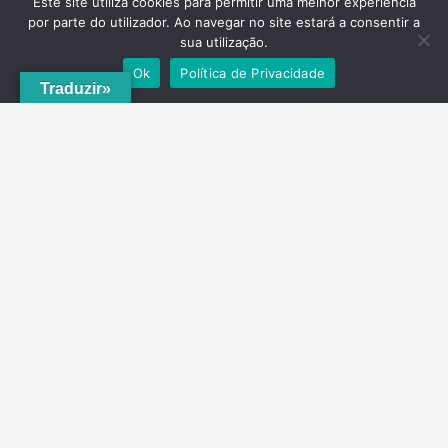
Este site utiliza cookies para permitir uma melhor experiência
por parte do utilizador. Ao navegar no site estará a consentir a
sua utilização.
Ok
Política de Privacidade
Traduzir»
A
ADRVT
deu um novo impulso para o crescimento e expansão local,
com a criação do
PNRVT
. Com 5 concelhos de culturas e tradições
identitárias, e uma grande diversidade de escolha, por parte de quem
o visita, ao nível da gastronomia, vinhos e artesanato, geologia e
hidrogeologia, microrreservas, e flora e agrossistemas.
Contactos
Telefone