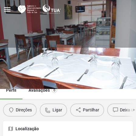
Restaurante A Paula
Ligar
Direções
Perfil
Avaliações
0
Direções
Ligar
Partilhar
Deixa u
Localização