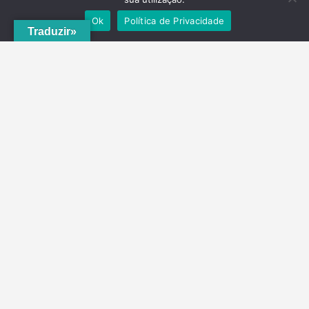
Ok
Política de Privacidade
Traduzir»
A
ADRVT
deu um novo impulso para o crescimento e expansão local,
com a criação do
PNRVT
. Com 5 concelhos de culturas e tradições
identitárias, e uma grande diversidade de escolha, por parte de quem
o visita, ao nível da gastronomia, vinhos e artesanato, geologia e
hidrogeologia, microrreservas, e flora e agrossistemas.
Contactos
Telefone
(+351) 278 201 430