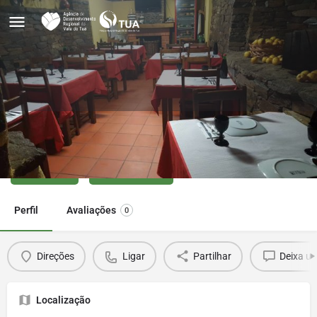
Restaurante A Toca do Rato
Ligar
Direções
Perfil
Avaliações
0
Direções
Ligar
Partilhar
Deixa u
Localização