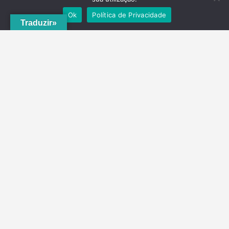
Ok
Política de Privacidade
Traduzir»
A
ADRVT
deu um novo impulso para o crescimento e expansão local,
com a criação do
PNRVT
. Com 5 concelhos de culturas e tradições
identitárias, e uma grande diversidade de escolha, por parte de quem
o visita, ao nível da gastronomia, vinhos e artesanato, geologia e
hidrogeologia, microrreservas, e flora e agrossistemas.
Contactos
Telefone
(+351) 278 201 430