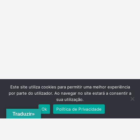
Este site utiliza cookies para permitir uma melhor experiência
por parte do utilizador. Ao navegar no site estará a consentir a
sua utilização.
Ok
Política de Privacidade
Traduzir»
A
ADRVT
deu um novo impulso para o crescimento e expansão local,