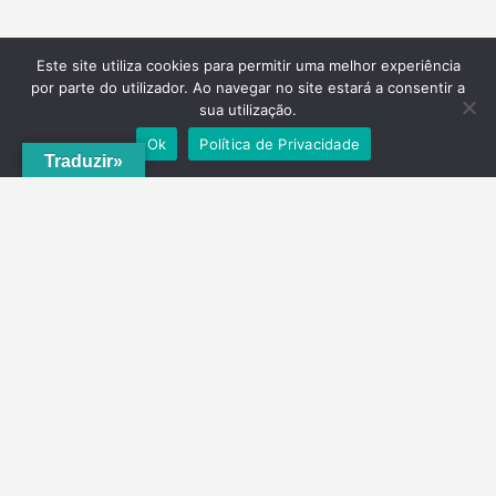
Este site utiliza cookies para permitir uma melhor experiência
por parte do utilizador. Ao navegar no site estará a consentir a
sua utilização.
Ok
Política de Privacidade
Traduzir»
A
ADRVT
deu um novo impulso para o crescimento e expansão local,
com a criação do
PNRVT
. Com 5 concelhos de culturas e tradições
identitárias, e uma grande diversidade de escolha, por parte de quem
o visita, ao nível da gastronomia, vinhos e artesanato, geologia e
hidrogeologia, microrreservas, e flora e agrossistemas.
Contactos