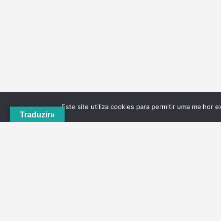
Este site utiliza cookies para permitir uma melhor e
Traduzir»
A
ADRVT
deu um novo impulso para o crescimento e
expansão local, com a criação do
PNRVT
. Com 5
concelhos de culturas e tradições identitárias, e uma
grande diversidade de escolha, por parte de quem o vis
ao nível da gastronomia, vinhos e artesanato, geologia