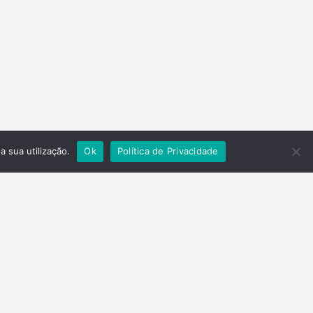
a sua utilização.
Ok
Política de Privacidade
Contactos
Telefone
(+351) 278 201 430
Email