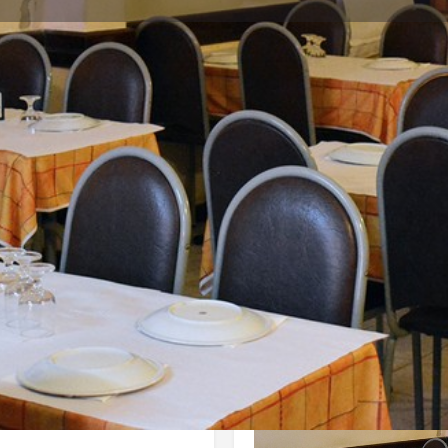
Perfil
Avaliações
0
Direções
Ligar
Partilhar
Deixa uma Avalia
Galeria