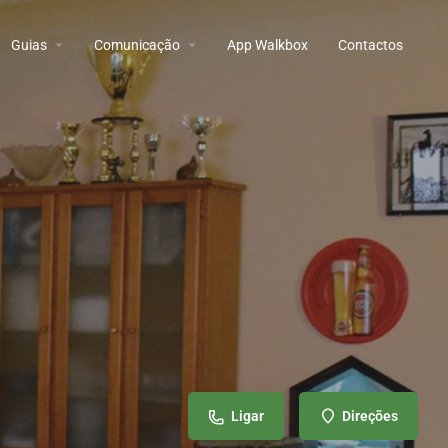
Guias
Comunicação
App Walkbox
Contactos
Ligar
Direções