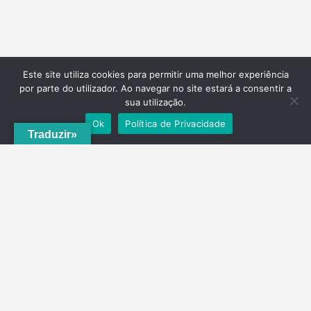
Este site utiliza cookies para permitir uma melhor experiência
por parte do utilizador. Ao navegar no site estará a consentir a
sua utilização.
Ok
Política de Privacidade
Traduzir»
A
ADRVT
deu um novo impulso para o crescimento e expansão local,
com a criação do
PNRVT
. Com 5 concelhos de culturas e tradições
identitárias, e uma grande diversidade de escolha, por parte de quem
o visita, ao nível da gastronomia, vinhos e artesanato, geologia e
hidrogeologia, microrreservas, e flora e agrossistemas.