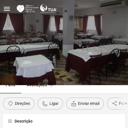
Restaurante Europa
Ligar
Direções
Perfil
Avaliações
0
Direções
Ligar
Enviar email
Parti
Descrição