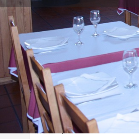
Direções
Descrição
O Restaurante O Arado proporciona aos seus clientes
tradicionais numa só refeição à Hora do Jantar (Petis
diárias à hora de almoço à base de Carnes Assadas n
ENCERRADOS: Domingo (jantar)
Localização