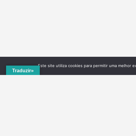
Este site utiliza cookies para permitir uma melhor e
Traduzir»
A
ADRVT
deu um novo impulso para o crescimento e
expansão local, com a criação do
PNRVT
. Com 5
concelhos de culturas e tradições identitárias, e uma
grande diversidade de escolha, por parte de quem o vis
ao nível da gastronomia, vinhos e artesanato, geologia