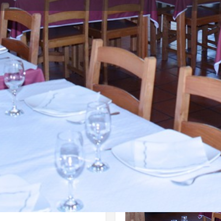
Perfil
Avaliações
0
Ligar
Enviar email
Partilhar
Deixa
Galeria
 desfrutar de vários sabores
cos). Serve ainda, refeições
a brasa.