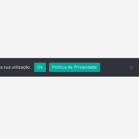
a sua utilização.
Ok
Política de Privacidade
Contactos
Telefone
(+351) 278 201 430
Email