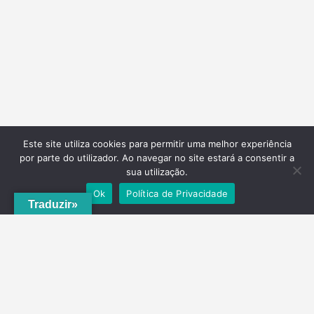
Este site utiliza cookies para permitir uma melhor experiência
por parte do utilizador. Ao navegar no site estará a consentir a
sua utilização.
Ok
Política de Privacidade
Traduzir»
A
ADRVT
deu um novo impulso para o crescimento e expansão local,
com a criação do
PNRVT
. Com 5 concelhos de culturas e tradições
identitárias, e uma grande diversidade de escolha, por parte de quem
o visita, ao nível da gastronomia, vinhos e artesanato, geologia e
hidrogeologia, microrreservas, e flora e agrossistemas.