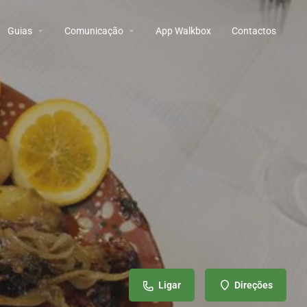
Guias
Comunicação
App Walkbox
Contactos
Ligar
Direções