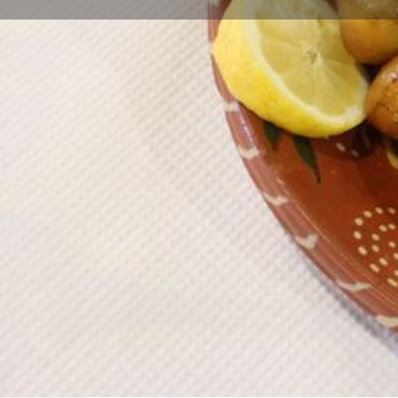
Direções
Descrição
Restaurante localizado em Carrazeda de Ansiães, na R
regional e nacional, destacando-se dos pratos de carn
cabrito assado à chefe, as costoletas de vitela e a p
para 250 pessoas. Tem serviço de esplanada.
Localização