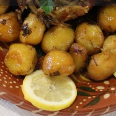
Perfil
Avaliações
0
Ligar
Enviar email
Partilhar
Deixa
Concelho
ua alto do Vilarinho. Cozinha
Carrazeda de Ansiães
e a caldeirada do borrego,
osta à casa. Tem capacidade