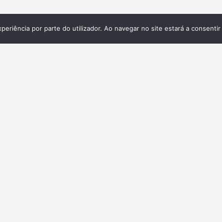
xperiência por parte do utilizador. Ao navegar no site estará a consentir 
Galeria
ita,
 e
.