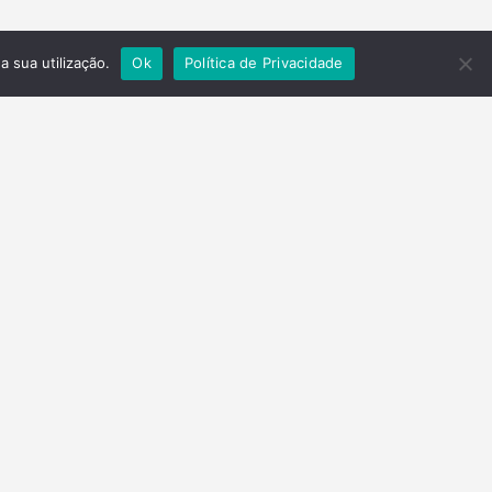
a sua utilização.
Ok
Política de Privacidade
Contactos
Telefone
(+351) 278 201 430
Email
parquenatural@valetua.pt
geral@valetua.pt
Morada
Ed. GAT Rua Fundação Calouste Gulbenkian
5370-340 Mirandela