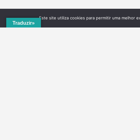
Este site utiliza cookies para permitir uma melhor e
Traduzir»
A
ADRVT
deu um novo impulso para o crescimento e
expansão local, com a criação do
PNRVT
. Com 5
concelhos de culturas e tradições identitárias, e uma
grande diversidade de escolha, por parte de quem o vis
ao nível da gastronomia, vinhos e artesanato, geologia
hidrogeologia, microrreservas, e flora e agrossistemas