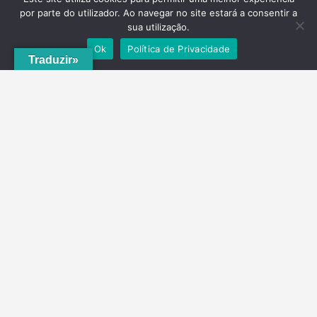
por parte do utilizador. Ao navegar no site estará a consentir a
sua utilização.
Ok
Política de Privacidade
Traduzir»
A
ADRVT
deu um novo impulso para o crescimento e expansão local,
com a criação do
PNRVT
. Com 5 concelhos de culturas e tradições
identitárias, e uma grande diversidade de escolha, por parte de quem
o visita, ao nível da gastronomia, vinhos e artesanato, geologia e
hidrogeologia, microrreservas, e flora e agrossistemas.
Contactos
Telefone