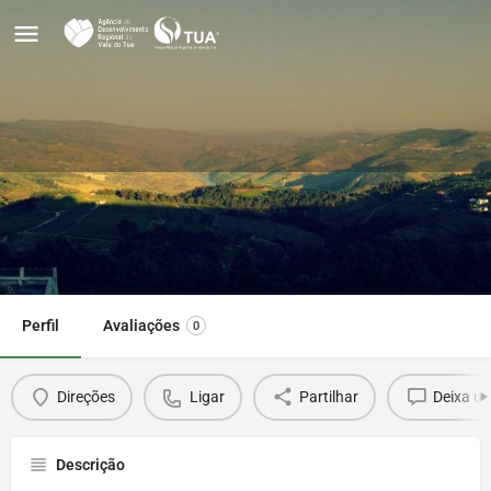
Restaurante Varanda do Douro
Ligar
Direções
Perfil
Avaliações
0
Direções
Ligar
Partilhar
Deixa u
Descrição