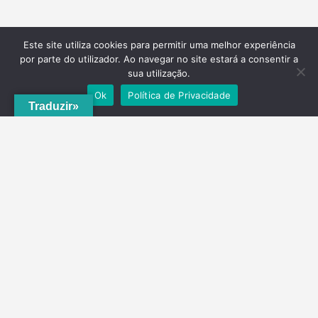
Este site utiliza cookies para permitir uma melhor experiência
por parte do utilizador. Ao navegar no site estará a consentir a
sua utilização.
Ok
Política de Privacidade
Traduzir»
A
ADRVT
deu um novo impulso para o crescimento e expansão local,
com a criação do
PNRVT
. Com 5 concelhos de culturas e tradições
identitárias, e uma grande diversidade de escolha, por parte de quem
o visita, ao nível da gastronomia, vinhos e artesanato, geologia e
hidrogeologia, microrreservas, e flora e agrossistemas.
Contactos