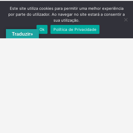
Este site utiliza cookies para permitir uma melhor experiência
por parte do utilizador. Ao navegar no site estará a consentir a
sua utilização.
Ok
Política de Privacidade
Traduzir»
A
ADRVT
deu um novo impulso para o crescimento e expansão local,
com a criação do
PNRVT
. Com 5 concelhos de culturas e tradições
identitárias, e uma grande diversidade de escolha, por parte de quem
o visita, ao nível da gastronomia, vinhos e artesanato, geologia e
hidrogeologia, microrreservas, e flora e agrossistemas.
Contactos
Telefone