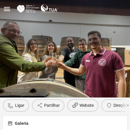
SipDouro
Contactar email
Ligar Já!
sipandsavordouro@gmail.com
Detalhes
Ligar
Partilhar
Website
Direções
Galeria