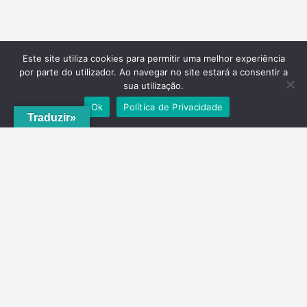
Este site utiliza cookies para permitir uma melhor experiência
por parte do utilizador. Ao navegar no site estará a consentir a
sua utilização.
Ok
Política de Privacidade
Traduzir»
A
ADRVT
deu um novo impulso para o crescimento e expansão local,
com a criação do
PNRVT
. Com 5 concelhos de culturas e tradições
identitárias, e uma grande diversidade de escolha, por parte de quem
o visita, ao nível da gastronomia, vinhos e artesanato, geologia e
hidrogeologia, microrreservas, e flora e agrossistemas.