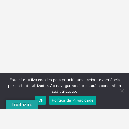
Este site utiliza cookies para permitir uma melhor experiência
por parte do utilizador. Ao navegar no site estará a consentir a
sua utilização.
Ok
Política de Privacidade
Traduzir»
A
ADRVT
deu um novo impulso para o crescimento e expansão local,