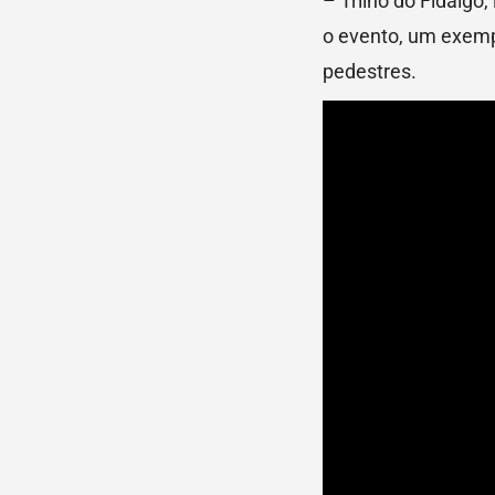
– Trilho do Fidalgo
o evento, um exemp
pedestres.