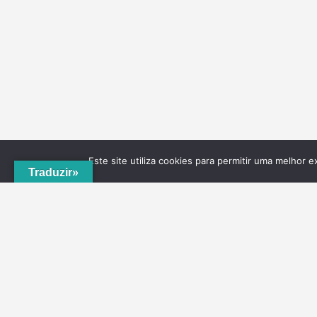
Este site utiliza cookies para permitir uma melhor e
Traduzir»
A
ADRVT
deu um novo impulso para o crescimento e
expansão local, com a criação do
PNRVT
. Com 5
concelhos de culturas e tradições identitárias, e uma
grande diversidade de escolha, por parte de quem o vis
ao nível da gastronomia, vinhos e artesanato, geologia