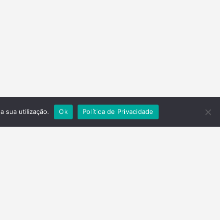
a sua utilização.
Ok
Política de Privacidade
Contactos
Telefone
(+351) 278 201 430
Email