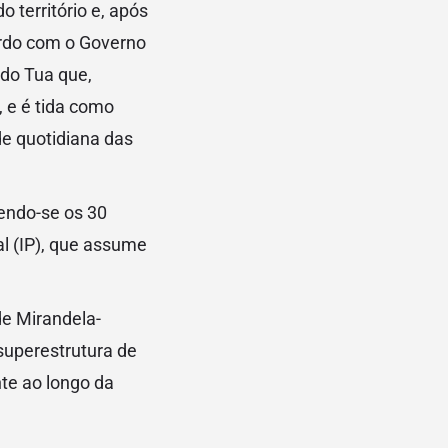
 território e, após
rdo com o Governo
 do Tua que,
, e é tida como
de quotidiana das
endo-se os 30
al (IP), que assume
de Mirandela-
 superestrutura de
te ao longo da