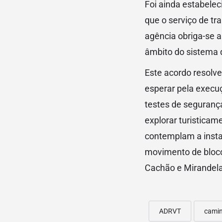
Foi ainda estabele
que o serviço de t
agência obriga-se a
âmbito do sistema d
Este acordo resolve
esperar pela execu
testes de segurança
explorar turisticam
contemplam a instal
movimento de blocos
Cachão e Mirandela
ADRVT
camin