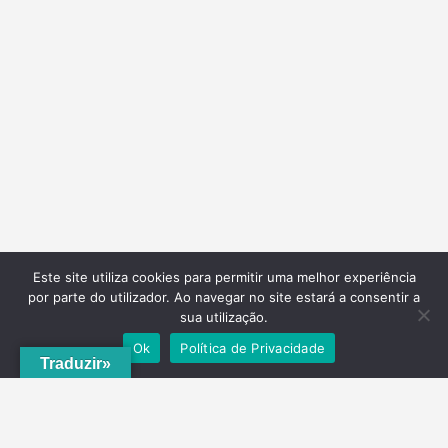
Este site utiliza cookies para permitir uma melhor experiência
por parte do utilizador. Ao navegar no site estará a consentir a
sua utilização.
Ok
Política de Privacidade
Traduzir»
A
ADRVT
deu um novo impulso para o crescimento e expansão local,