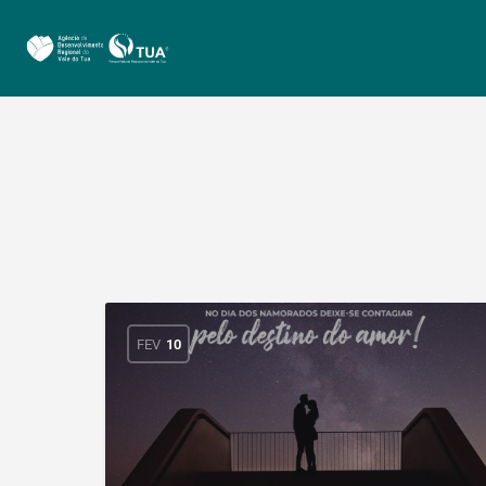
FEV
10