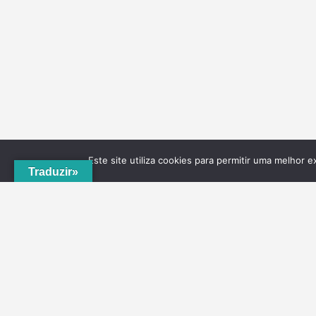
Este site utiliza cookies para permitir uma melhor e
Traduzir»
A
ADRVT
deu um novo impulso para o crescimento e
expansão local, com a criação do
PNRVT
. Com 5
concelhos de culturas e tradições identitárias, e uma
grande diversidade de escolha, por parte de quem o vis
ao nível da gastronomia, vinhos e artesanato, geologia