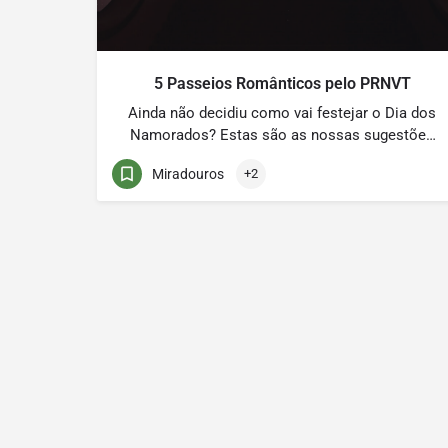
5 Passeios Românticos pelo PRNVT
Ainda não decidiu como vai festejar o Dia dos
Namorados? Estas são as nossas sugestões
de Passeios Românticos recheados de
Miradouros
+2
belíssimas paisagens para disfrutar com a
sua cara metade, no Parque Natural Regional
do Vale do Tua Roteiro Romântico por
Mirandela PR5 MDL – Trilho de Santa
Catarina Miradouro de Santa Catarina Ponte
sobre […]