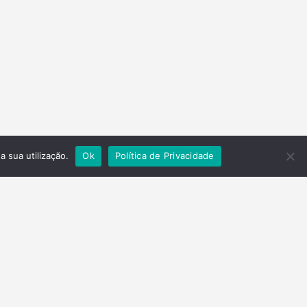
a sua utilização.
Ok
Política de Privacidade
Contactos
Telefone
(+351) 278 201 430
Email