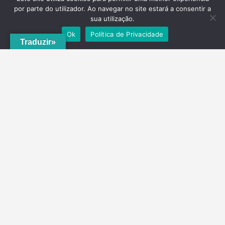
por parte do utilizador. Ao navegar no site estará a consentir a
sua utilização.
Ok
Política de Privacidade
Traduzir»
A
ADRVT
deu um novo impulso para o crescimento e expansão local,
com a criação do
PNRVT
. Com 5 concelhos de culturas e tradições
identitárias, e uma grande diversidade de escolha, por parte de quem
o visita, ao nível da gastronomia, vinhos e artesanato, geologia e
hidrogeologia, microrreservas, e flora e agrossistemas.
Contactos
Telefone