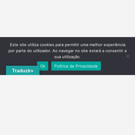
Este site utiliza cookies para permitir uma melhor experiência
por parte do utilizador. Ao navegar no site estará a consentir a
sua utilização.
Ok
Política de Privacidade
Traduzir»
A
ADRVT
deu um novo impulso para o crescimento e expansão local,
com a criação do
PNRVT
. Com 5 concelhos de culturas e tradições
identitárias, e uma grande diversidade de escolha, por parte de quem
o visita, ao nível da gastronomia, vinhos e artesanato, geologia e
hidrogeologia, microrreservas, e flora e agrossistemas.